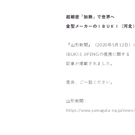
超細密「加飾」で世界へ
金型メーカーのＩＢＵＫＩ（河北
『山形新聞』（2020年5月12日）
IBUKIとJIFENGの提携に関する
記事が掲載されました。
是非、ご一読ください。
山形新聞：
https://www.yamagata-np.jp/new