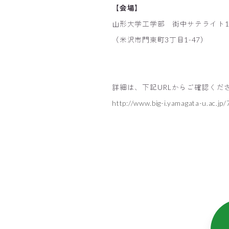
【会場】
山形大学工学部 街中サテライト
（米沢市門東町3丁目1-47）
詳細は、下記URLからご確認くだ
http://www.big-i.yamagata-u.ac.jp/