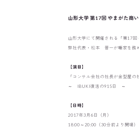
山形大学
第17回 やまがた商
山形大学にて開催される「第17回
弊社代表・松本 晋一が噺家を務
【演目】
「コンサル会社の社長が金型屋の
～ IBUKI復活の915日 ～
【日時】
2017年3月6日（月）
18:00～20:00（30分前より開場）