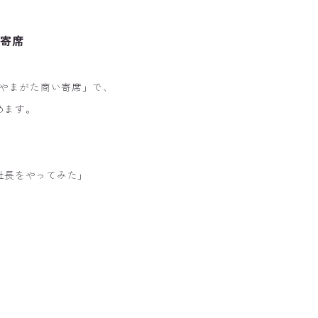
い寄席
 やまがた商い寄席」で、
めます。
社長をやってみた」