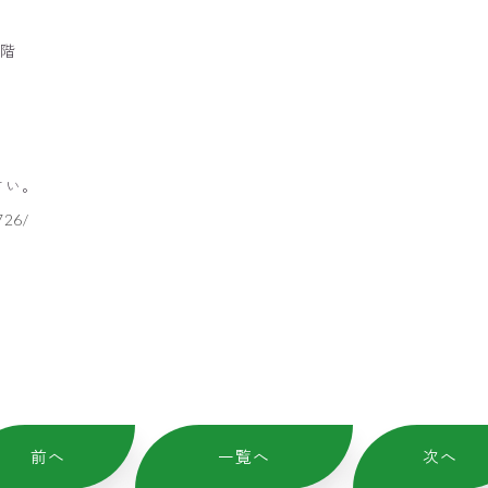
1階
さい。
726/
前へ
一覧へ
次へ