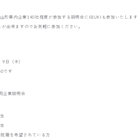
、山形県内企業140社程度が参加する説明会にIBUKIも参加いたしま
とが出来ますのでお気軽に参加ください。
、9日（木）
:50です
同企業説明会
学生
学生
の就職を希望されている方