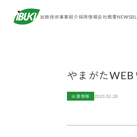
加飾技術
事業紹介
採用情報
会社概要
NEWS
B
やまがたWE
出展情報
2023.02.28