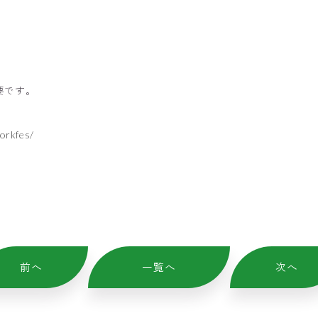
要です。
orkfes/
前へ
一覧へ
次へ