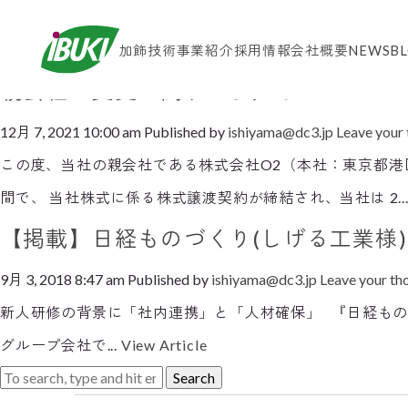
Tag Archive: しげる工業
加飾技術
事業紹介
採用情報
会社概要
NEWS
B
親会社の変更に関するお知らせ
12月 7, 2021 10:00 am
Published by
ishiyama@dc3.jp
Leave your
この度、当社の親会社である株式会社O2（本社：東京都港
間で、 当社株式に係る株式譲渡契約が締結され、当社は 2..
【掲載】日経ものづくり(しげる工業様)
9月 3, 2018 8:47 am
Published by
ishiyama@dc3.jp
Leave your th
新人研修の背景に「社内連携」と「人材確保」 『日経ものづく
グループ会社で...
View Article
Search