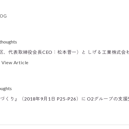
LOG
 thoughts
区、代表取締役会長CEO：松本晋一）と しげる工業株式
.
View Article
oughts
り』（2018年9月1日 P25-P26）に O2グループ