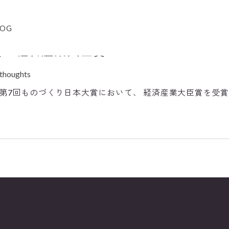
本大賞
LOG
賞 経済産業大臣賞
 thoughts
、第7回ものづくり日本大賞において、 経済産業大臣賞を受